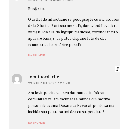
Bună ziua,
O astfel de infractiune se pedepsește cu închisoarea
de la 3 luni la 2 ani sau amendă, dar având în vedere
numărul de zile de îngrijiri medicale, coroborat cu o
apărare bună, s-ar putea dispune fata de dvs
renunțarea la urmărire penală
RASPUNDE
Ionut iordache
23 IANUARIE 2024 AT 0:48
Am lovit pe cineva mea dat munca in folosu
comunitati nu am facut acea munca din motive
personale acuma Dosaru sa Revocat poate sa ma
inchida sau poate sa imi dea cu suspendare?
RASPUNDE