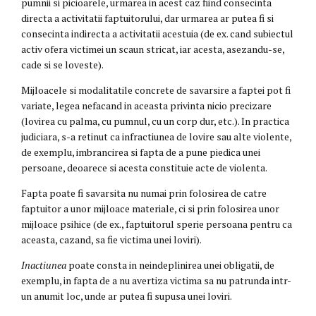
pumnii si picioarele, urmarea in acest caz fiind consecinta
directa a activitatii faptuitorului, dar urmarea ar putea fi si
consecinta indirecta a activitatii acestuia (de ex. cand subiectul
activ ofera victimei un scaun stricat, iar acesta, asezandu-se,
cade si se loveste).
Mijloacele si modalitatile concrete de savarsire a faptei pot fi
variate, legea nefacand in aceasta privinta nicio precizare
(lovirea cu palma, cu pumnul, cu un corp dur, etc.). In practica
judiciara, s-a retinut ca infractiunea de lovire sau alte violente,
de exemplu, imbrancirea si fapta de a pune piedica unei
persoane, deoarece si acesta constituie acte de violenta.
Fapta poate fi savarsita nu numai prin folosirea de catre
faptuitor a unor mijloace materiale, ci si prin folosirea unor
mijloace psihice (de ex., faptuitorul sperie persoana pentru ca
aceasta, cazand, sa fie victima unei loviri).
Inactiunea
poate consta in neindeplinirea unei obligatii, de
exemplu, in fapta de a nu avertiza victima sa nu patrunda intr-
un anumit loc, unde ar putea fi supusa unei loviri.