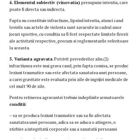
4. Elementul subiectiv (vinovatia)
presupune intentia, care
poate fi directa sau indirecta.
Fapta nu constituie infractiune, lipsind intentia, atunci cand
lovirile sau actele de violenta sunt savarsite in cadrul unor
jocuri sportive, cu conditia sa fi fost respectate limitele firesti
ale activitatii respective, precum si reglementarile referitoare
la aceasta.
5. Varianta agravata
. Potrivit prevederilor alin.(2)
infractiunea este mai grava cand, prin fapta comisa, se produc
leziuni traumatice sau este afectata sanatatea unei persoane,
a carei gravitate este evaluata prin zile de ingrijiri medicale de
cel mult 90 de zile.
Pentru retinerea agravantei trebuie indeplinite urmatoarele
conditii
:
– sa se produca leziuni traumatice sau sa fie afectata
sanatatea unei persoane, adica sa se aduca o atingere, o
stirbire a integritatii corporale sau a sanatatii persoanei