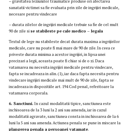
– gravitatea leziunilor traumatice produse ori afectarea
sanatatii victimei sa fie evaluata prin zile de ingrijiri medicale,
necesare pentru vindecare
– durata zilelor de ingrijiri medicale trebuie sa fie de cel mult
90 de zile si
se stabileste pe
cale medico – legala
Textul de lege nu stabileste decat durata maxima a ingrijirilor
medicale, care nu poate fi mai mare de 90 de zile. In ceea ce
priveste durata minima a acextor ingrijiri, in lipsa unei
precizari a legii, aceasta poate fi chiar si de o zi. Daca
vatamarea nu necesita ingrijiri medicale pentru vindecare,
fapta se incadreaza in alin. (1), iar daca fapta necesita pentru
vindecare ingrijiri medicale mai mult de 90 de zile, fapta se
incadreaza in dispozitiile art. 194 Cod penal, referitoare la
vatamarea corporala.
6. Sanctiuni.
In cazul modalitatii tipice, sanctiunea este
inchisoarea de la 3 luni la 2 ani sau amenda, iar in cazul
modalitatii agravate, sanctiunea consta in inchisoarea de la 6
luni la 5 ani sau amenda. Actiunea penala se pune in miscare la
plangerea penala a persoanei vatamate
.