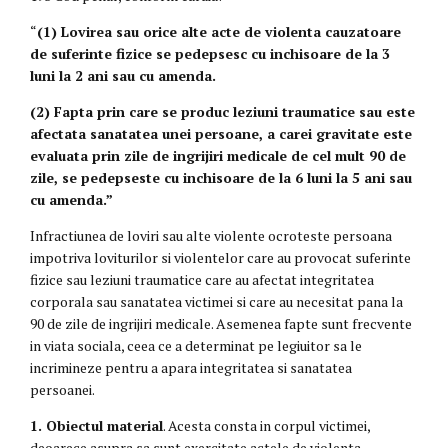
“
(1) Lovirea sau orice alte acte de violenta cauzatoare
de suferinte fizice se pedepsesc cu inchisoare de la 3
luni la 2 ani sau cu amenda.
(2) Fapta prin care se produc leziuni traumatice sau este
afectata sanatatea unei persoane, a carei gravitate este
evaluata prin zile de ingrijiri medicale de cel mult 90 de
zile, se pedepseste cu inchisoare de la 6 luni la 5 ani sau
cu amenda.”
Infractiunea de loviri sau alte violente ocroteste persoana
impotriva loviturilor si violentelor care au provocat suferinte
fizice sau leziuni traumatice care au afectat integritatea
corporala sau sanatatea victimei si care au necesitat pana la
90 de zile de ingrijiri medicale. Asemenea fapte sunt frecvente
in viata sociala, ceea ce a determinat pe legiuitor sa le
incrimineze pentru a apara integritatea si sanatatea
persoanei.
1. Obiectul material
. Acesta consta in corpul victimei,
deoarece asupra sa sunt exercitate actele de violenta