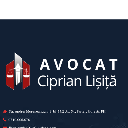
Str. Andrei Mureseanu, nr.4, bl. 37i2 Ap. 34, Parter, Ploiesti, PH
0740.006.076
lisita_ciprian`{`@`}`yahoo.com