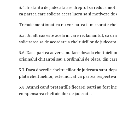
3.4. Instanta de judecata are dreptul sa reduca motiva
ca partea care solicita acest lucru sa si motiveze de
Trebuie mentionat ca nu vor putea fi micsorate chel
3.5. Un alt caz este acela in care reclamantul, ca urm
solicitarea sa de acordare a cheltuielilor de judecata
3.6. Daca partea adversa nu face dovada cheltuielilo
originalul chitantei sau a ordinului de plata, din car
3.7. Daca dovezile cheltuielilor de judecata sunt depu
plata cheltuielilor, este indicat ca partea respectiv
3.8. Atunci cand pretentiile fiecarei parti au fost in
compensarea cheltuielilor de judecata.