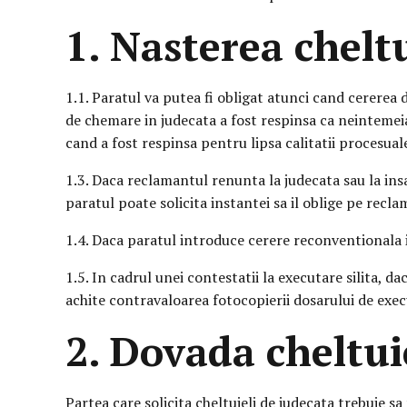
1. Nasterea chelt
1.1. Paratul va putea fi obligat atunci cand cererea
de chemare in judecata a fost respinsa ca neintemeia
cand a fost respinsa pentru lipsa calitatii procesual
1.3. Daca reclamantul renunta la judecata sau la ins
paratul poate solicita instantei sa il oblige pe reclam
1.4. Daca paratul introduce cerere reconventionala i
1.5. In cadrul unei contestatii la executare silita, d
achite contravaloarea fotocopierii dosarului de exec
2. Dovada cheltui
Partea care solicita cheltuieli de judecata trebuie sa