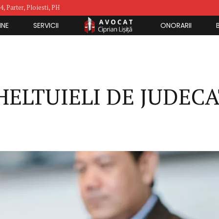
4, Parter, Ploiesti, PH
INE
SERVICII
ONORARII
HELTUIELI DE JUDEC