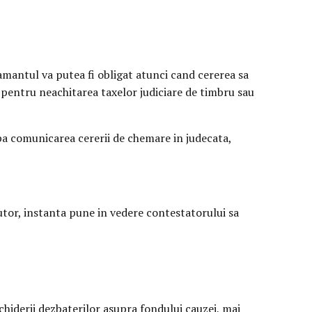
lamantul va putea fi obligat atunci cand cererea sa
 pentru neachitarea taxelor judiciare de timbru sau
upa comunicarea cererii de chemare in judecata,
ecutor, instanta pune in vedere contestatorului sa
nchiderii dezbaterilor asupra fondului cauzei, mai