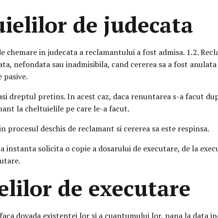
uielilor de judecata
 de chemare in judecata a reclamantului a fost admisa. 1.2. Rec
ta, nefondata sau inadmisibila, cand cererea sa a fost anulata
e pasive.
asi dreptul pretins. In acest caz, daca renuntarea s-a facut d
ant la cheltuielile pe care le-a facut.
n procesul deschis de reclamant si cererea sa este respinsa.
aca instanta solicita o copie a dosarului de executare, de la ex
utare.
elilor de executare
 faca dovada existentei lor si a cuantumului lor, pana la data i