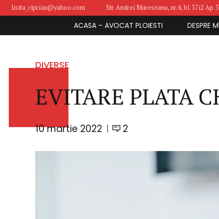
lisita_ciprian@yahoo.com
Str. Andrei Mureseanu, nr.4, bl. 37i2 Ap. 3
ACASA – AVOCAT PLOIESTI
DESPRE M
DIVERSE
EVITARE PLATA C
10 martie 2022
2