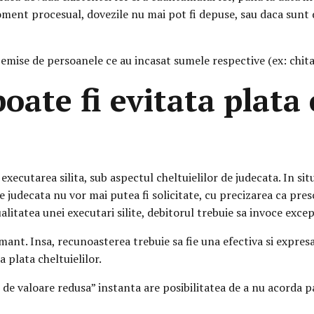
ment procesual, dovezile nu mai pot fi depuse, sau daca sunt d
 emise de persoanele ce au incasat sumele respective (ex: chitan
poate fi evitata plata 
executarea silita, sub aspectul cheltuielilor de judecata. In sit
 de judecata nu vor mai putea fi solicitate, cu precizarea ca pr
litatea unei executari silite, debitorul trebuie sa invoce except
lamant. Insa, recunoasterea trebuie sa fie una efectiva si expres
a plata cheltuielilor.
 de valoare redusa” instanta are posibilitatea de a nu acorda pa