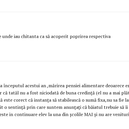
e unde iau chitanta ca să acoperit poprirea respectiva
a începutul acestui an ,mărirea pensiei alimentare deoarece era
tr că tatăl nu a fost niciodată de buna credință (el nu a mai p
 că este corect că instanța să stabilească o sumă fixa,nu sa fie 
t o sentință prin care suntem anunțați că băiatul trebuie să îi 
ul este in continuare elev la una din școlile MAI și nu are venit