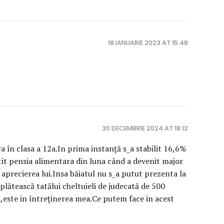
18 IANUARIE 2023 AT 15:48
30 DECEMBRIE 2024 AT 18:12
 în clasa a 12a.In prima instanță s_a stabilit 16,6%
lătit pensia alimentara din luna când a devenit major
la aprecierea lui.Insa băiatul nu s_a putut prezenta la
plătească tatălui cheltuieli de judecată de 500
uri,este in întreținerea mea.Ce putem face in acest