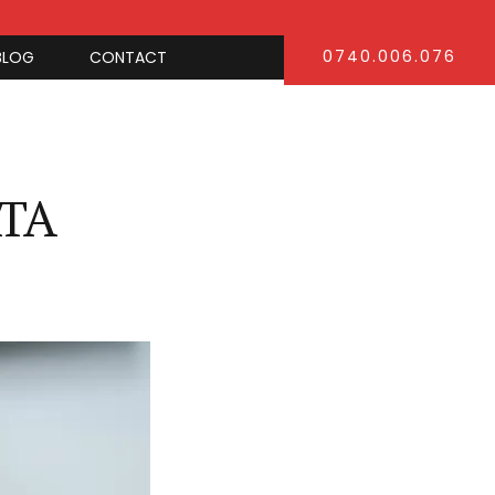
0740.006.076
BLOG
CONTACT
ATA