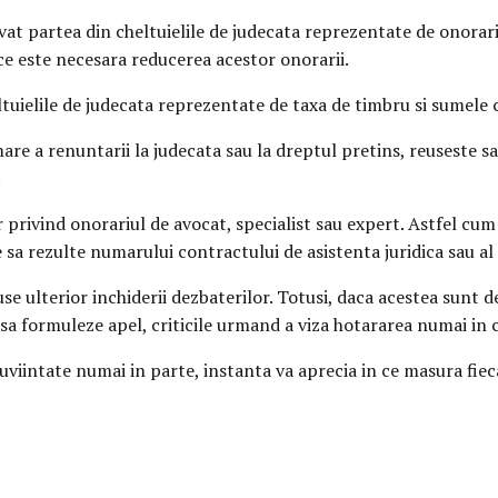
t partea din cheltuielile de judecata reprezentate de onorariile
 ce este necesara reducerea acestor onorarii.
tuielile de judecata reprezentate de taxa de timbru si sumele 
are a renuntarii la judecata sau la dreptul pretins, reuseste sa 
.
r privind onorariul de avocat, specialist sau expert. Astfel cu
e sa rezulte numarului contractului de asistenta juridica sau al 
se ulterior inchiderii dezbaterilor. Totusi, daca acestea sunt d
a sa formuleze apel, criticile urmand a viza hotararea numai in c
cuviintate numai in parte, instanta va aprecia in ce masura fiec