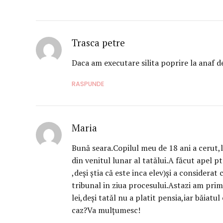
Trasca petre
Daca am executare silita poprire la anaf d
RASPUNDE
Maria
Bună seara.Copilul meu de 18 ani a cerut,l
din venitul lunar al tatălui.A făcut apel p
,deși știa că este inca elev)și a considerat
tribunal in ziua procesului.Astazi am primi
lei,deși tatăl nu a platit pensia,iar băiat
caz?Va mulțumesc!