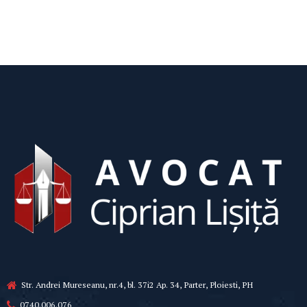
Str. Andrei Mureseanu, nr.4, bl. 37i2 Ap. 34, Parter, Ploiesti, PH
0740.006.076