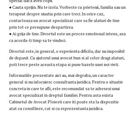
special daca aveti copii.
● Cauta sprijin. Nu te izola. Vorbeste cu prietenii, familia sau un
terapeut despre siuatia prin care treci. In orice caz,
contacteaza un avocat specializat care sa fie alaturi de tine
prin tot ce presupune despartirea.
● Ai grija de tine. Divortul este un proces emotional intens, asa
ca acorda-ti timp sa te vindeci.
Divortul este, in general, o experienta dificila, dar nu imposibil
de depasit. Cu ajutorul unui avocat bun si al celor dragi alaturi,
poti trece peste aceasta etapa si pune bazele unei noi vieti.
Informatiile prezentate aici au, mai degraba, un caracter
general si nu inlocuiesc consultanta juridica. Pentru o situatie
concreta in care te afli, este recomandat sa te adresezi unui
avocat specializat in dreptul familiei. Pentru asta exista
Cabinetul de Avocat Ploiesti care iti poate sta la dispozitie
atat cu consilliere, cat si cu reprezentanta juridica.