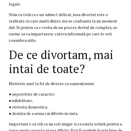
legale.
Stim cu totii ca e un subiect delicat, insa divortul este o
realitate cu care multi dintre noi se confrunta la un moment
dat. Si pentru ca e vorba de un proces destul de complex, se
cuvine sa va impartasesc cateva informatii pe care le veti
considera utile.
De ce divortam, mai
intai de toate?
Motivele sunt la fel de diverse ca oamenii insisi:
● nepotrivire de caracter;
● infidelitate;
● violenta domestica;
● dorinta de a urma cai diferite in viata.
Important e sa stii ca nu esti singur si ca exista solutii pentru a
trece peste aceasta etapa dificila. Poti fi sprijinit foarte bine de