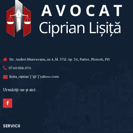
Str. Andrei Mureseanu, nr.4, bl. 37i2 Ap. 34, Parter, Ploiesti, PH
0740.006.076
lisita_ciprian`{`@`}`yahoo.com
Urmăriți-ne și aici:
SERVICII