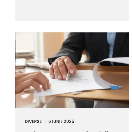
materiale unui bun apartinand altei
persoane, cu consecinta inexistentei sau
inutilitatii acestuia. Infractiunea de
distrugere se regaseste in cuprinsul art. 253
Cod Penal, potrivit caruia: (1) Distrugerea,
degradarea sau aducerea in stare de
neintrebuintare a unui bun apartinand
altuia ori impiedicarea luarii masurilor de
conservare sau de salvare a unui astfel de
bun, precum si inlaturarea masurilor luate
se pedepsesc cu inchisoare de la 3 luni la 2
ani sau cu amenda. (2) Distrugerea unui
inscris sub semnatura privata, care apartine
in tot...
DIVERSE
6 IUNIE 2025