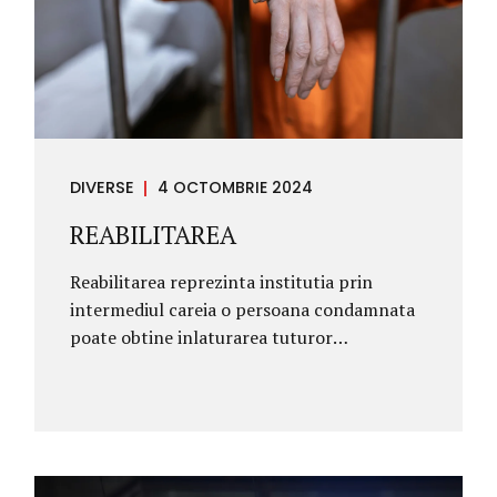
DIVERSE
4 OCTOMBRIE 2024
REABILITAREA
Reabilitarea reprezinta institutia prin
intermediul careia o persoana condamnata
poate obtine inlaturarea tuturor
interdictiilor, incapacitatilor si decaderilor
ce rezulta dintr-o hotarare de condamnare.
Reabilitarea este de doua feluri: reabilitare
de drept reabilitare judecatoreasca 1.
REABILITAREA DE DREPT, potrivit