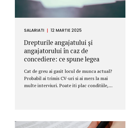
SALARIATI
12 MARTIE 2025
Drepturile angajatului și
angajatorului în caz de
concediere: ce spune legea
Cat de greu ai gasit locul de munca actual?
Probabil ai trimis CV-uri si ai mers la mai
multe interviuri. Poate iti plac conditiile,
insa pentru ca nu te-ai acomodat inca cu
restul colectivului ai teama ca ai putea sa fii
concediat. Dar chiar si daca toate lucrurile
merg bine in momentul de fata, nu iti strica
sa fii informat pentru momentele viitoare