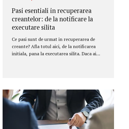
Pasi esentiali in recuperarea
creantelor: de la notificare la
executare silita
Ce pasi sunt de urmat in recuperarea de
creante? Afla totul aici, de la notificarea
initiala, pana la executarea silita. Daca ai
vandut produse sau ai prestat un serviciu,
insa clientul tau intarzie plata sau refuza cu
totul sa plateasca ce-ti datoreaza, s-ar
putea ca situatia sa devina mai mult decat
stanjenitoare. Ce e de facut? Nu e prea
placut si devine cat se poate de penibil cand
trebuie sa tragi de celalalt pentru a
recupera creante Nu stii cum sa procedezi
delicat, pentru a nu supara pe nimeni, dar,
in cele din urma, e dreptul tau sa-ti