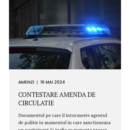
dispozitiilor art. 165 Cod penal, intervine in
virtutea legii, in ceea ce priveste
condamnarile ce prezinta o gravitate
redusa, si anume: la pedeapsa amenzii la
pedepasa inchisorii care nu depaseste 2 ani
la pedepasa inchisorii a carei executare a
fost suspendata sub supraveghere O
conditie suplimentara pentru intervenirea
reabilitarii de drept este aceea ca persoana
condamnata sa nu mai fi savarsit o alta...
AMENZI
16 MAI 2024
CONTESTARE AMENDA DE
CIRCULATIE
Documentul pe care il intocmeste agentul
de politie in momentul in care sanctioneaza
un participant la trafic se numeste proces –