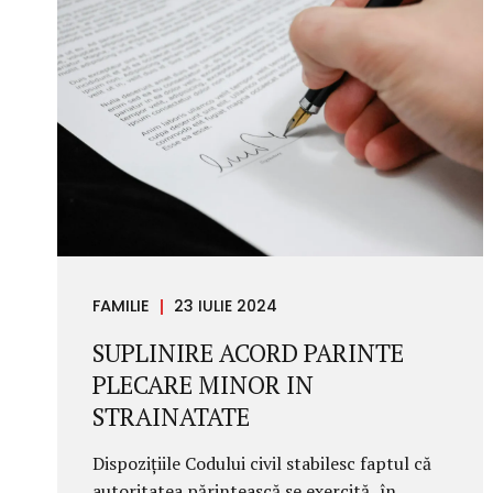
care ar putea sa apara. Nu mai lasa
nesiguranta sa te framante, citeste aici
despre drepturile pe care le are angajatul si
angajatorul in cazul unei concedieri. Ce
inseamna sa fii concediat? Pentru inceput
este nevoie sa se...
FAMILIE
23 IULIE 2024
SUPLINIRE ACORD PARINTE
PLECARE MINOR IN
STRAINATATE
Dispozițiile Codului civil stabilesc faptul că
autoritatea părintească se exercită, în