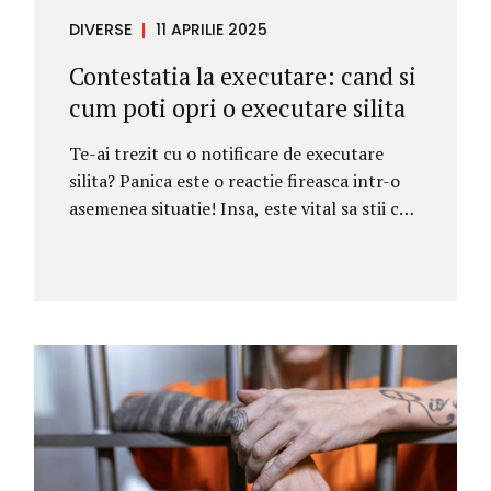
DIVERSE
11 APRILIE 2025
Contestatia la executare: cand si
cum poti opri o executare silita
Te-ai trezit cu o notificare de executare
silita? Panica este o reactie fireasca intr-o
asemenea situatie! Insa, este vital sa stii ca
ai drepturi si ca exista o cale legala de a te
apara: contestatia la executare. Cand si cum
poti opri o executare silita? In acest articol
vei afla, pe intelesul tau, cand si cum anume
poti folosi aceasta procedura pentru a opri
sau suspenda o executare silita, cu ajutorul
unui avocat specializat. Ce se presupune a fi
contestatia la executare? Inchipuie-ti ca ai
primit o factura cu care nu esti de acord.
Inainte de a trece la efectuarea platii,...