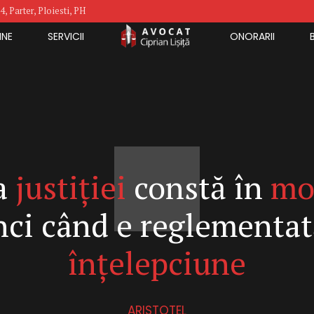
4, Parter, Ploiesti, PH
INE
SERVICII
ONORARII
ea
justiției
constă în
mo
nci când e reglementat
înțelepciune
ARISTOTEL