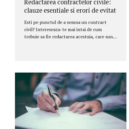
Redactarea contractelor civile:
clauze esentiale si erori de evitat
Esti pe punctul de a semna un contract
civil? Intereseaza-te mai intai de cum
trebuie sa fie redactarea acestuia, care sunt
clauzele esentiale si ce erori trebuie evitate.
Nu iti da acordul pana contractul tau nu
trece prin mana unui specialist. Ai putea sa
eviti multe probleme care s-ar putea
complica. Ce sunt aceste contracte civile,
cum se fac si cand sunt necesare? Afla totul
din acest articol, de la un avocat care se
intalneste frecvent cu astfel de situatii. Ce
clauze trebuie sa contina un contract civil?
Redactarea contractelor civile se face dupa
o structura clara si valabila in orice...