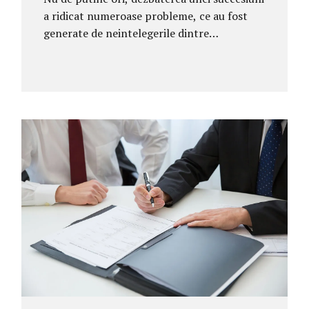
a ridicat numeroase probleme, ce au fost
generate de neintelegerile dintre
mostenitori, referitoare la cota ce se cuvine
fiecaruia dintre ei sau la situatia
dezmostenirii unuia/unora printr-un
testament al defunctului. Pentru a putea
culege (pretinde) o mostenire, o persoana
trebuie sa indeplineasca anumite conditiile
legale, respectiv: • sa aiba capacitate
succesorala, ceea ce inseamna ca trebuie sa
fie in viata in momentul deschiderii
succesiunii; • sa aiba vocatie la mostenire, si
anume sa faca parte din una dintre clasele
de mostenitori prevazute de Codul civil sau
sa fi fost desemnata prin testament de
catre...