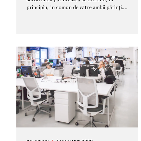
principiu, în comun de către ambii părinți.
Astfel, toate deciziile care îl privesc pe
minor, precum deplasarea acestuia în
străinătate, înscrierea la grădiniță/școală,
participarea la anumite cursuri, concursuri,
etc., se iau de comun acord de către aceștia.
Însă, în situația în care unul dintre părinți
refuză, în mod nejustificat, sa isi exprime
consimțământul pentru desfășurarea unei
activități din sfera celor enumerate
anterior, este dispărut sau nu își poate
manifesta consimțământul, instanța de
judecată poate să suplinească acordul
acestuia. Suplinirea consimțământului
părintelui este procedura prin care instanța
de judecată pronunță o hotărâre...