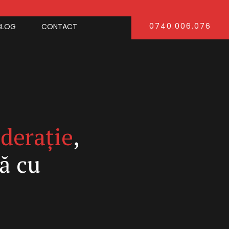
0740.006.076
BLOG
CONTACT
derație
,
ă cu