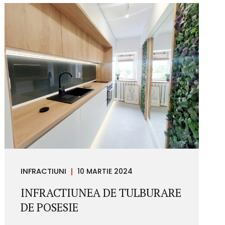
Cum e cu divortul in Romania, te-ai intreba?
Citeste mai departe si descopera despre
tipuri de divort, proceduri si implicatii
legale. Stim cu totii ca e un subiect delicat,
insa divortul este o realitate cu care multi
dintre noi se confrunta la un moment...
INFRACTIUNI
10 MARTIE 2024
INFRACTIUNEA DE TULBURARE
DE POSESIE