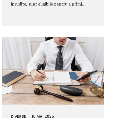
inrudite, sunt eligibile pentru a primi
mostenire de pe urma noastra. Asta daca nu
profitam de avantajul testamentului, prin
care ne exprimam clar dorinta despre
divizarea mostenirii. Insa cati dintre romani
apeleaza la aceasta metoda? Despre
mostenire legala sau testamentara, care
sunt avantajele si dezavantajele, dezbatem
in randurile ce urmeaza. Toate spetele
legate de mosteniri se incadreaza in dreptul
succesoral, ce include deci mostenirea
legala si cea testamentara. Despre
mostenirea legala Vorbim despre mostenire
legala cand nu exista un testament legal,
partial sau nul. Toate clasele de...
DIVERSE
16 MAI 2025