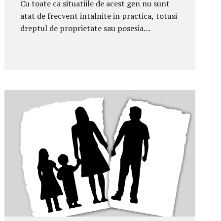
Cu toate ca situatiile de acest gen nu sunt
atat de frecvent intalnite in practica, totusi
dreptul de proprietate sau posesia
dumneavoastra asupra unui imobil pot fi
incalcate de catre o terta persoana, ce
ridica pretentii asupra bunului
dumneavoastra sau va tulbura posesia
asupra acestuia, imprejurare in care este
util sa cunoasteti modalitatea de a va apara
drepturile si interesele. In consecinta,
apreciem ca este necesara prezentarea
catorva aspecte referitoare la infractiunea
de tulburare de posesie, prevazuta de art.
256 Cod penal, potrivit caruia: “ Ocuparea,
in intregime sau in parte, fara drept, prin
violenta sau amenintare ori prin
desfiintarea sau...