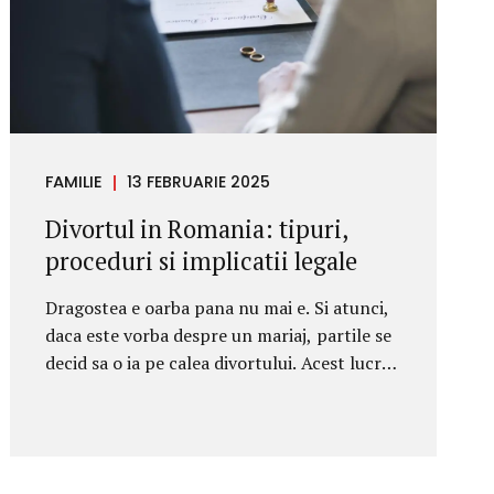
recuperezi banii. Ti...
FAMILIE
13 FEBRUARIE 2025
Divortul in Romania: tipuri,
proceduri si implicatii legale
Dragostea e oarba pana nu mai e. Si atunci,
daca este vorba despre un mariaj, partile se
decid sa o ia pe calea divortului. Acest lucru
se poate face frumos, pe cale amiabila, cu
bun simt si consens intre parti. Sau, se
poate face mai putin placut, prin intentarea
unui proces care va dura mai multa vreme.