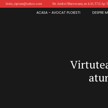
lisita_ciprian@yahoo.com
Str. Andrei Mureseanu, nr.4, bl. 37i2 Ap. 3
ACASA – AVOCAT PLOIESTI
DESPRE M
Virtut
atu